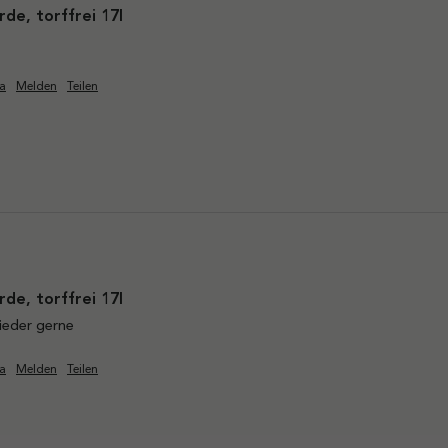
de, torffrei 17l
a
Melden
Teilen
de, torffrei 17l
ieder gerne
a
Melden
Teilen