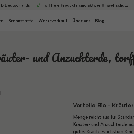
alb Deutschlands
Torffreie Produkte sind aktiver Umweltschutz
re
Brennstoffe
Werksverkauf
Über uns
Blog
uter- und Anzuchterde, torffr
Vorteile Bio - Kräute
Menge reicht aus für Standard
Kräuter- und Anzuchterde a
gutes Kräuterwachstum Kein 