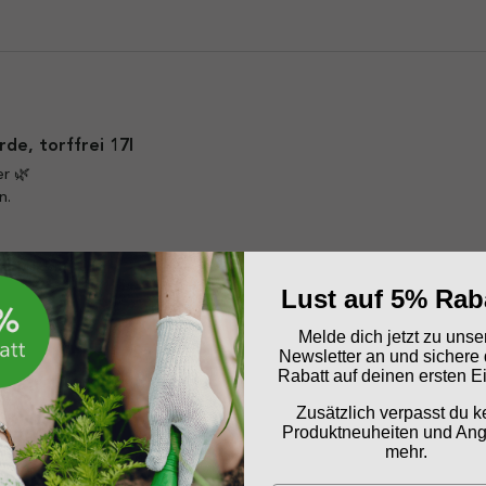
de, torffrei 17l
r 🌿

.

a
Melden
Teilen
Lust auf 5% Rab
Melde dich jetzt zu uns
Newsletter an und sichere 
Rabatt auf deinen ersten E
Zusätzlich verpasst du k
de, torffrei 17l
Produktneuheiten und An
mehr.
Es zeigen sich schon erste Erfolge!