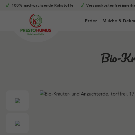
100% nachwachsende Rohstoffe
Versandkostenfrei innerh
m Hauptinhalt springen
Zur Suche springen
Zur Hauptnavigation springen
Erden
Mulche & Deko
Bio-Krä