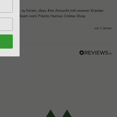
 freut uns zu hören, dass Ihre Anzucht mit unserer Kräuter- 
che Grüße, Ihr Team vom Presto Humus Online-Shop
vor 3 Jahren