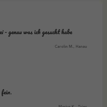
 - genau was ich gesucht habe
Carolin M., Hanau
fein.
Marius K., Trier