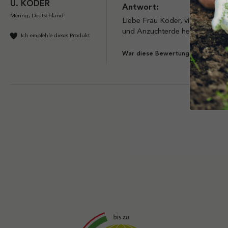
U. KÖDER
Antwort:
Mering, Deutschland
Liebe Frau Köder, vielen Dank, 
und Anzuchterde hervorragend l
Ich empfehle dieses Produkt
J
War diese Bewertung hilfreich?