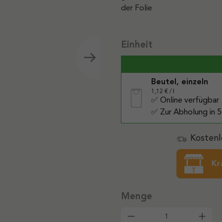
der Folie
auswählen
Einheit
Beutel, einzeln
1,12 € / l
✅ Online verfügbar
✅ Zur Abholung in 5
Kostenl
Kr
Produkt Anzahl: G