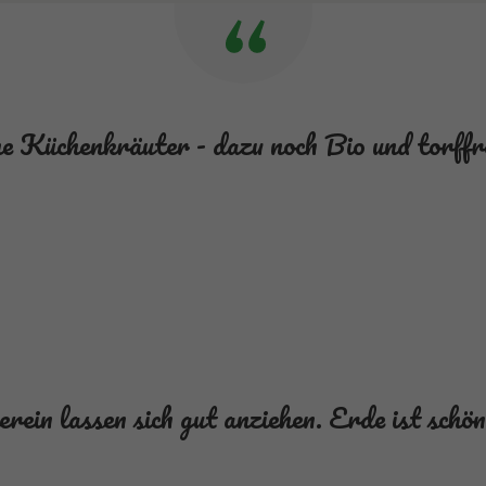
 Küchenkräuter - dazu noch Bio und torffrei
rein lassen sich gut anziehen. Erde ist schön 