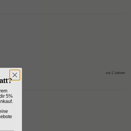
vor 2 Jahren
att?
erem
dir 5%
inkauf.
eine
gebote