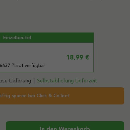
Einzelbeutel
18,99 €
6637 Plaidt verfügbar
ose Lieferung
|
Selbstabholung Lieferzeit
äftig sparen bei Click & Collect
ib den gewünschten Wert ein oder benutz
In den Warenkorb