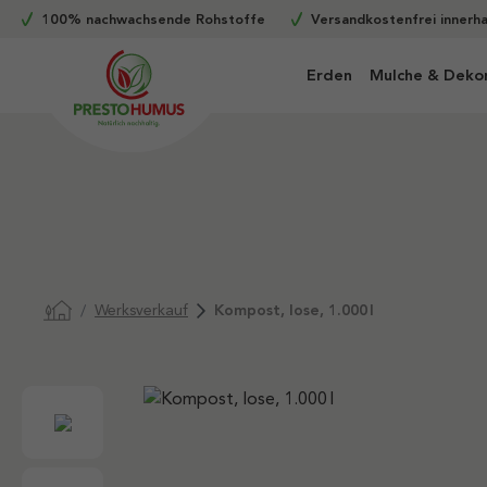
100% nachwachsende Rohstoffe
Versandkostenfrei innerh
m Hauptinhalt springen
Zur Suche springen
Zur Hauptnavigation springen
Erden
Mulche & Deko
Werksverkauf
Kompost, lose, 1.000 l