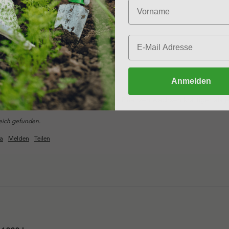
Anmelden
1000 L
g und perfekt für meine Beete. Meine Pflanzen wachsen kräftiger als je
reich gefunden.
a
Melden
Teilen