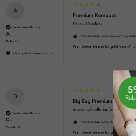
A
Premium Kompost
Prima Produkt
Verifizierter Kunde
A.
1 Person hat diese Bewertung hilf
Köln, DE
J
War diese Bewertung hilfreich?
Ich empfehle dieses Produkt
D
Big Bag Premium Kompost 
Super schnelle Lieferung. Der B
Verifizierter Kunde
D.
1 Person hat diese Bewertung hilf
Wiehl, DE
J
War diese Bewertung hilfreich?