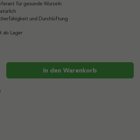
eferant für gesunde Wurzeln
atürlich
cherfähigkeit und Durchlüftung
t ab Lager
ib den gewünschten Wert ein oder benutz
In den Warenkorb
n