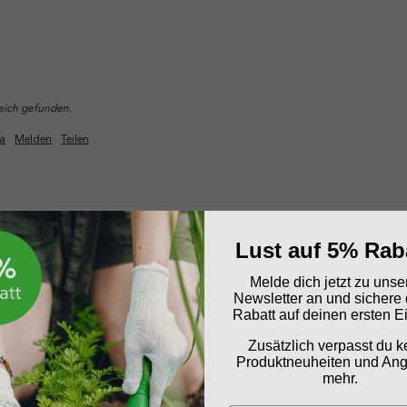
reich gefunden.
a
Melden
Teilen
Lust auf 5% Rab
Melde dich jetzt zu uns
Newsletter an und sichere 
1000 L
Rabatt auf deinen ersten E
ig Bag war stabil verpackt und ließ sich einfach entnehmen. 🚛
Zusätzlich verpasst du k
Produktneuheiten und An
reich gefunden.
mehr.
a
Melden
Teilen