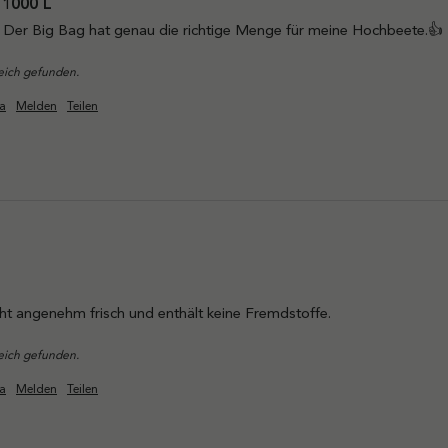
1000 L
e. Der Big Bag hat genau die richtige Menge für meine Hochbeete.👍
reich gefunden.
a
Melden
Teilen
echt angenehm frisch und enthält keine Fremdstoffe.
reich gefunden.
a
Melden
Teilen