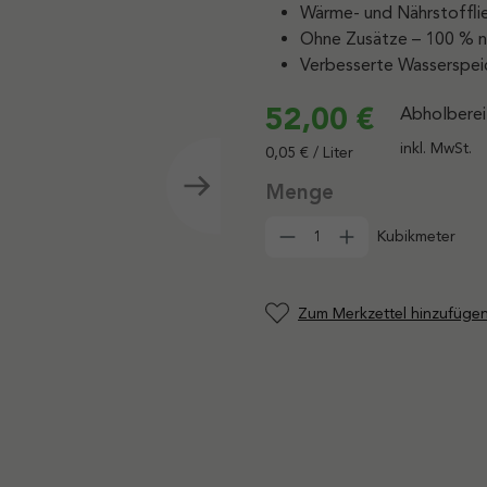
Wärme- und Nährstoffli
Ohne Zusätze – 100 % n
Verbesserte Wasserspei
52,00 €
Abholberei
inkl. MwSt.
0,05 € / Liter
Produkt Anzahl: G
Kubikmeter
Zum Merkzettel hinzufüge