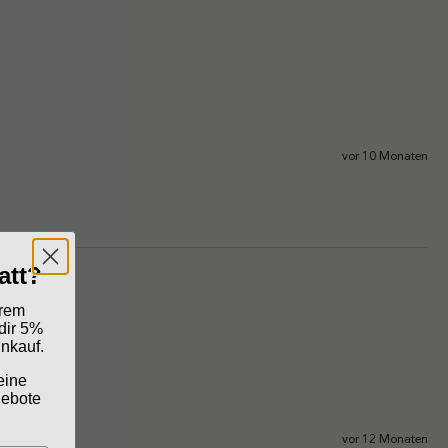
vor 10 Monaten
att?
erem
dir 5%
inkauf.
eine
gebote
vor 12 Monaten