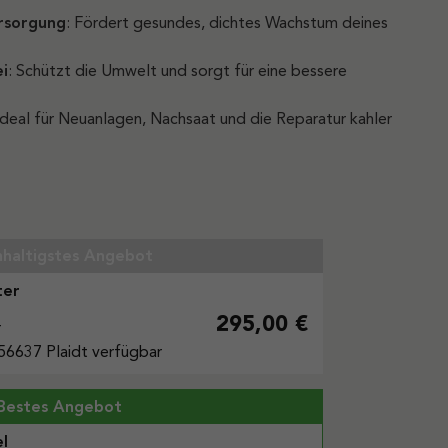
rsorgung
: Fördert gesundes, dichtes Wachstum deines
ei
: Schützt die Umwelt und sorgt für eine bessere
 Ideal für Neuanlagen, Nachsaat und die Reparatur kahler
haltigstes Angebot
ter
295,00 €
r
56637 Plaidt verfügbar
Bestes Angebot
el