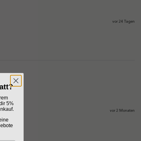
vor 24 Tagen
att?
erem
dir 5%
inkauf.
vor 2 Monaten
eine
gebote