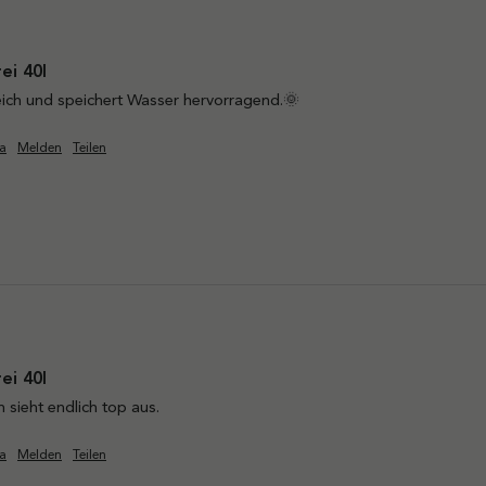
ei 40l
freich und speichert Wasser hervorragend.🌞
a
Melden
Teilen
ei 40l
 sieht endlich top aus.
a
Melden
Teilen