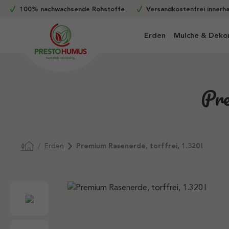
100% nachwachsende Rohstoffe
Versandkostenfrei innerh
m Hauptinhalt springen
Zur Suche springen
Zur Hauptnavigation springen
Erden
Mulche & Deko
Pre
Erden
Premium Rasenerde, torffrei, 1.320 l