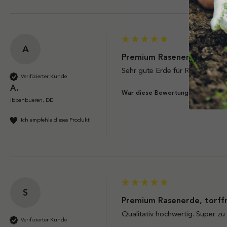
A
Premium Rasenerde, torffr
Sehr gute Erde für Rasen gut g
Verifizierter Kunde
A.
J
War diese Bewertung hilfreich?
Ibbenbueren, DE
Ich empfehle dieses Produkt
S
Premium Rasenerde, torffr
Qualitativ hochwertig. Super zu 
Verifizierter Kunde