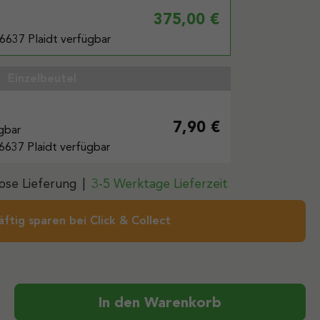
375,00 €
6637 Plaidt verfügbar
Einzelbeutel
7,90 €
ügbar
6637 Plaidt verfügbar
ose Lieferung
|
3-5 Werktage Lieferzeit
äftig sparen bei Click & Collect
ib den gewünschten Wert ein oder benutz
In den Warenkorb