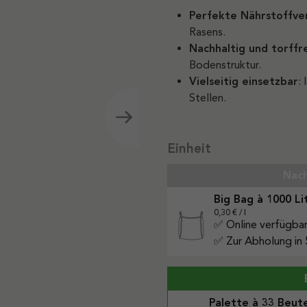
Perfekte Nährstoffve
Rasens.
Nachhaltig und torffr
Bodenstruktur.
Vielseitig einsetzbar
:
Stellen.
auswählen
Einheit
Nach
Big Bag à 1000 Li
0,30 € / l
✅ Online verfügba
✅ Zur Abholung in 
Palette à 33 Beut