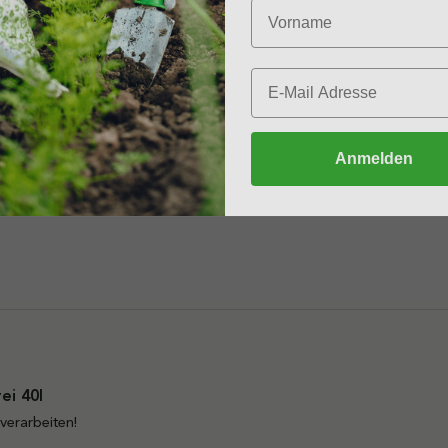
ei 40l
eeignet.
Anmelden
a
Melden
Teilen
ei 40l
verarbeiten!