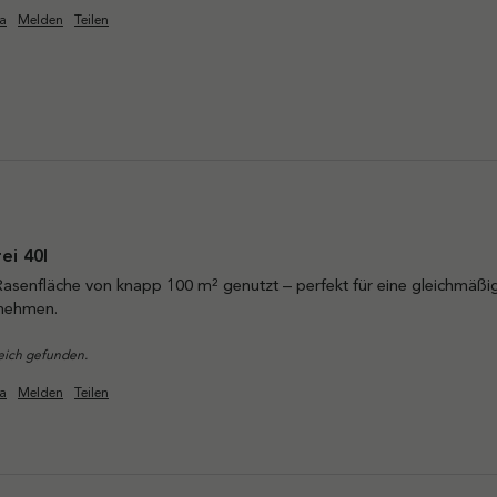
a
Melden
Teilen
ei 40l
Rasenfläche von knapp 100 m² genutzt – perfekt für eine gleichmäßig
unehmen.
reich gefunden.
a
Melden
Teilen