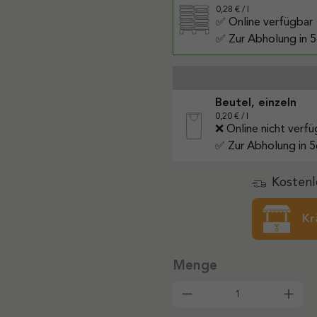
0,28 € / l
✅ Online verfügbar
✅ Zur Abholung in 5
Beutel, einzeln
0,20 € / l
❌ Online nicht verf
✅ Zur Abholung in 5
Kostenl
Kr
Produkt Anzahl: G