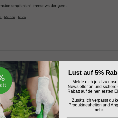
a
Melden
Teilen
Lust auf 5% Rab
ei 40l
ten.... Top - Ergebnisse!
Melde dich jetzt zu uns
Newsletter an und sichere 
Rabatt auf deinen ersten E
a
Melden
Teilen
Zusätzlich verpasst du k
Produktneuheiten und An
mehr.