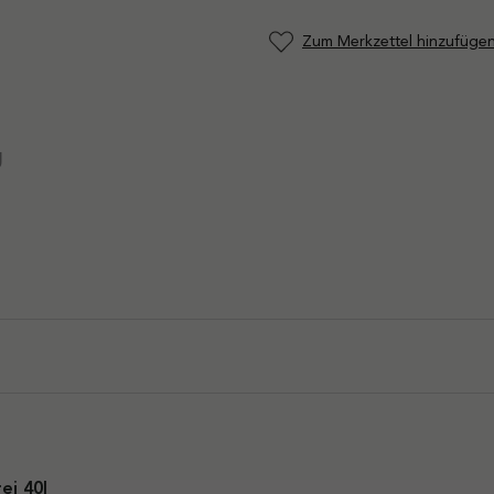
Zum Merkzettel hinzufüge
g
ei 40l