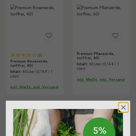
Premium Pflanzerde,
(2)
torffrei, 60 l
Premium Rosenerde,
Inhalt:
60 Liter
(0,14 € / 1
torffrei, 40 l
Liter)
Inhalt:
40 Liter
(0,18 € / 1
Liter)
inkl. MwSt. inkl. Versand
inkl. MwSt. inkl. Versand
Drei ökologische Gründe
Für die Umwelt