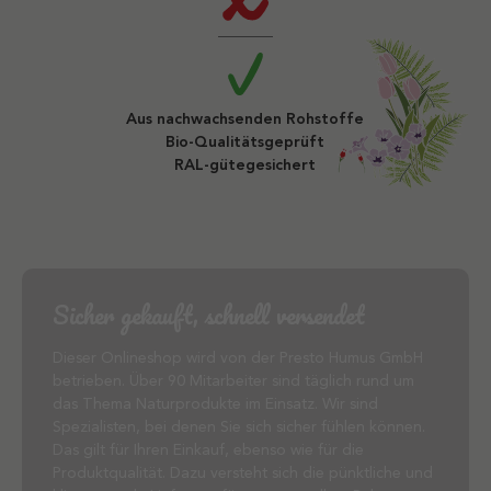
Aus nachwachsenden Rohstoffe
Bio-Qualitätsgeprüft
RAL-gütegesichert
Sicher gekauft, schnell versendet
Dieser Onlineshop wird von der Presto Humus GmbH
betrieben. Über 90 Mitarbeiter sind täglich rund um
das Thema Naturprodukte im Einsatz. Wir sind
Spezialisten, bei denen Sie sich sicher fühlen können.
Das gilt für Ihren Einkauf, ebenso wie für die
Produktqualität. Dazu versteht sich die pünktliche und