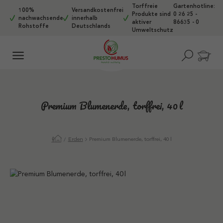
Torffreie
Gartenhotline:
Zum Hauptinhalt springen
100%
Versandkostenfrei
Produkte sind
0 26 25 -
nachwachsende
innerhalb
aktiver
86635 - 0
Rohstoffe
Deutschlands
Umweltschutz
Premium Blumenerde, torffrei, 40 l
Erden
Premium Blumenerde, torffrei, 40 l