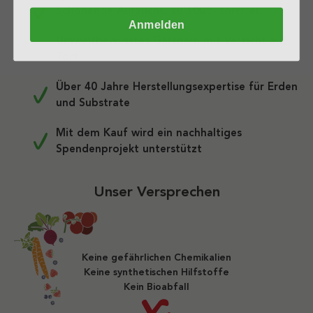
Schonende Aufzucht, zu 100% torffrei
Anmelden
Umweltbewusstes Gärtnern mit Verzicht auf
Torf
Über 40 Jahre Herstellungsexpertise für Erden
und Substrate
Mit dem Kauf wird ein nachhaltiges
Spendenprojekt unterstützt
Unser Versprechen
Keine gefährlichen Chemikalien
Keine synthetischen Hilfstoffe
Kein Bioabfall