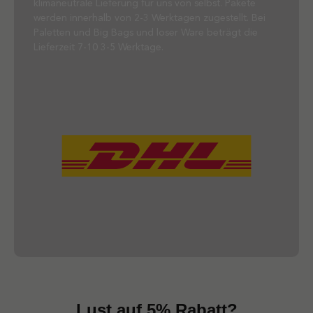
klimaneutrale Lieferung für uns von selbst. Pakete
werden innerhalb von 2-3 Werktagen zugestellt. Bei
Paletten und Big Bags und loser Ware beträgt die
Lieferzeit 7-10 3-5 Werktage.
Lust auf 5% Rabatt?