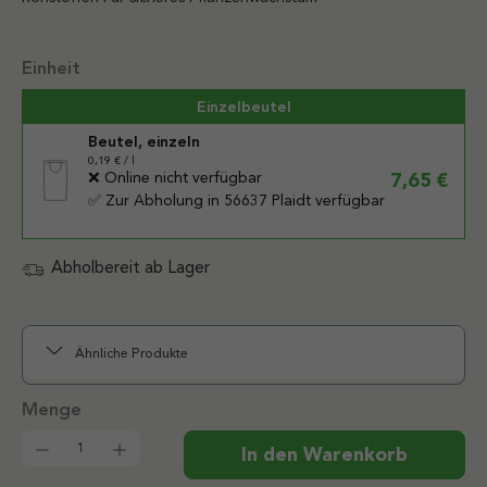
auswählen
Einheit
Einzelbeutel
Beutel, einzeln
0,19 € / l
❌ Online nicht verfügbar
7,65 €
✅ Zur Abholung in 56637 Plaidt verfügbar
Abholbereit ab Lager
Ähnliche Produkte
Produkt Anzahl: Gib den gewünschten Wert ein od
In den Warenkorb