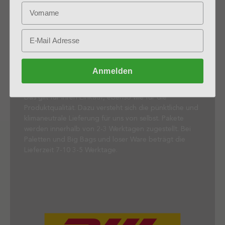
Sicher gekauft, schnell versendet
Dieser Onlineshop wird von der Presto Humus GmbH
betrieben. Über 90 Mitarbeiter sind täglich rund um
Anmelden
das Thema Naturprodukte im Einsatz. Wir sind
Spezialisten, bei denen Sie sich sicher fühlen können.
Das gilt für Ihren Einkauf, ebenso wie für die
Produktqualität. Dazu versteht sich die pünktliche und
klimaneutrale Lieferung für uns von selbst. Pakete
werden innerhalb von 2-3 Werktagen zugestellt. Bei
Paletten und Big Bags und loser Ware beträgt die
Lieferzeit 7-10 3-5 Werktage.