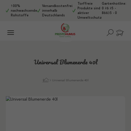
Torffreie
Gartenhotline:
Zum Hauptinhalt springen
100%
Versandkostenfrei
Produkte sind
0 26 25 -
nachwachsende
innerhalb
aktiver
86635 - 0
Rohstoffe
Deutschlands
Umweltschutz
Universal Blumenerde 40l
Universal Blumenerde 40l