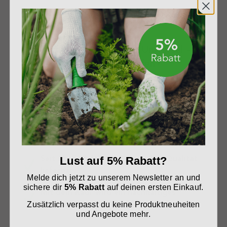
Warum Presto Humus Universal -
Blumenerde kaufen?
Heimische Rohstoffe dienen als Basis für die
Herstellung
Universelle Blumenerde als Einstieg in die
Blumen- und Pflanzenwelt
Seit über 15 Jahren in geprüfter Qualität
Lust auf 5% Rabatt?
lieferbar
Melde dich jetzt zu unserem Newsletter an und
sichere dir
5% Rabatt
auf deinen ersten Einkauf.
Mit dem Kauf wird ein nachhaltiges
Spendenprojekt unterstützt
Zusätzlich verpasst du keine Produktneuheiten
und Angebote mehr.