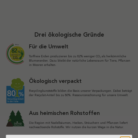
Drei ökologische Gründe
Für die Umwelt
Torffreie Erden produzieren bis zu 82% weniger CO₂ als herkömmliche
Blumenerden. Dazu bleibt der natürliche Lebensraum für Tiere, Pflanzen
in Mooren erhalten.
Ökologisch verpackt
Recyclingkunststoffe bilden die Basis unserer Verpackungen. Dabei beträgt
der Recyclat-Anteil bis zu 80%. Ressourcenschonung für unsere Umwelt.
Aus heimischen Rohstoffen
Die Region mit Nadelbäumen, Hecken, Sträuchern und Pflanzen liefert
nachwachsende Rohstoffe. Wir nutzen die kurzen Wege in die Natur.