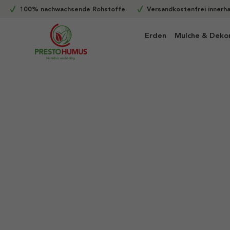
100% nachwachsende Rohstoffe
Versandkostenfrei innerh
m Hauptinhalt springen
Zur Suche springen
Zur Hauptnavigation springen
Erden
Mulche & Deko