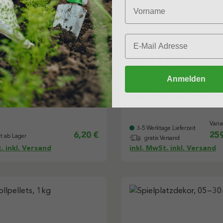
(64)
(64)
 Kompost, 40 l
Premium Kompost, Bi
Anmelden
1.000 l
Liter
(0,16 € / 1 Liter)
Inhalt:
1000 Liter
(0,26 € / 1 L
Vari
3-5 Werktage Lieferzeit
6,20 €
259
t ab Lager
gratis Versand
. inkl. Versand
inkl. MwSt. inkl. Versand