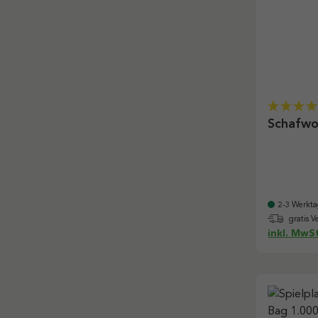
Schafwol
2-3 Werkta
gratis V
inkl. MwSt