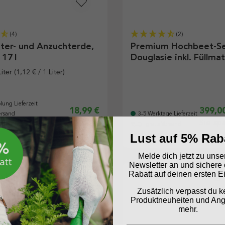
(4)
(2)
uter- und Anzuchterde,
Premium Hochbeet-S
 17 l
Douglasie inkl. Füllmat
Liter
(1,12 € / 1 Liter)
lung Lieferzeit
18,99 €
399,0
ersand
3-5 Werktage Lieferzeit
Sie sp
. inkl. Versand
gratis Versand
inkl. MwSt. inkl. Versand
Lust auf 5% Rab
Melde dich jetzt zu uns
Newsletter an und sichere 
Rabatt auf deinen ersten E
Zusätzlich verpasst du k
Produktneuheiten und An
mehr.