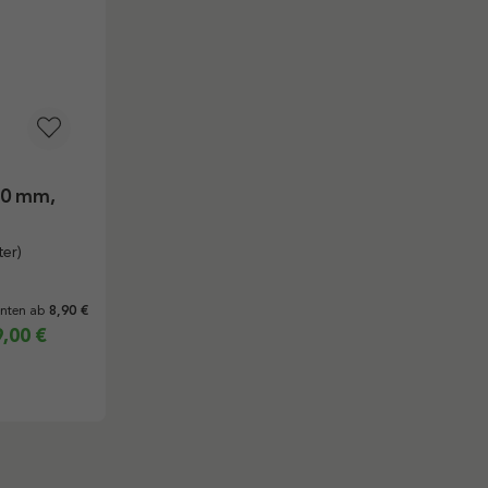
30 mm,
ter)
anten ab
8,90 €
,00 €