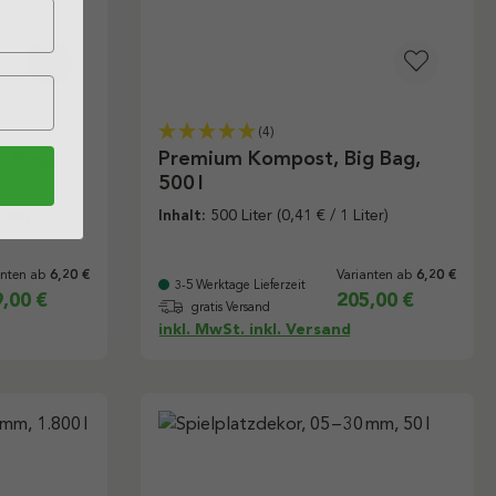
(4)
g Bag,
Premium Kompost, Big Bag,
500 l
iter)
Inhalt:
500 Liter
(0,41 € / 1 Liter)
anten ab
Varianten ab
6,20 €
6,20 €
3-5 Werktage Lieferzeit
,00 €
205,00 €
gratis Versand
inkl. MwSt. inkl. Versand