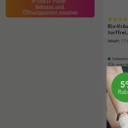
Bio-Krä
torffrei,
Inhalt:
17 
Selbstabho
gratis V
inkl. MwSt