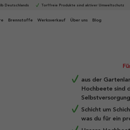
alb Deutschlands
Torffreie Produkte sind aktiver Umweltschutz
re
Brennstoffe
Werksverkauf
Über uns
Blog
Fü
aus der Gartenla
Hochbeete sind 
Selbstversorgun
Schicht um Schich
was du für ein pr