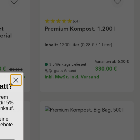
(64)
et
Premium Kompost, 1.200 l
erial
Inhalt:
1200 Liter
(0,28 € / 1 Liter)
Varianten ab
6,20 €
3-5 Werktage Lieferzeit
0 €
330,00 €
450,00 €
gratis Versand
aren 11,3%
inkl. MwSt. inkl. Versand
att?
erem
dir 5%
inkauf.
eine
gebote