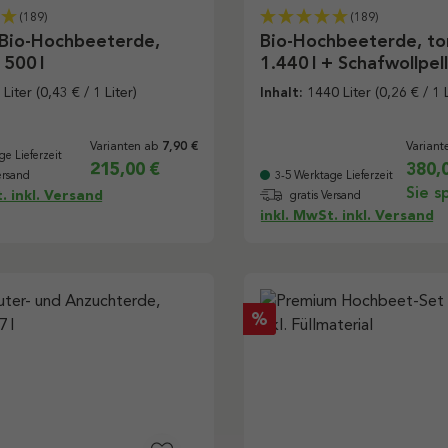
(189)
(189)
 Bio-Hochbeeterde,
Bio-Hochbeeterde, tor
 500 l
1.440 l + Schafwollpell
 Liter
(0,43 € / 1 Liter)
Inhalt:
1440 Liter
(0,26 € / 1 L
Varianten ab
Variant
7,90 €
ge Lieferzeit
215,00 €
380,
ersand
3-5 Werktage Lieferzeit
Sie s
. inkl. Versand
gratis Versand
inkl. MwSt. inkl. Versand
Rabatt
%