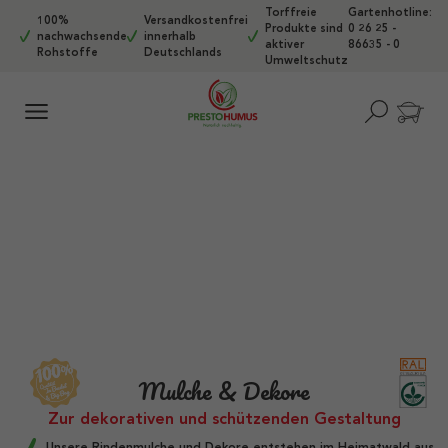
Torffreie
Gartenhotline:
Zum Hauptinhalt springen
100%
Versandkostenfrei
Produkte sind
0 26 25 -
nachwachsende
innerhalb
aktiver
86635 - 0
Rohstoffe
Deutschlands
Umweltschutz
Mulche & Dekore
Zur dekorativen und schützenden Gestaltung
Unsere Rindenmulche und Dekore entstehen im Heimatwald aus