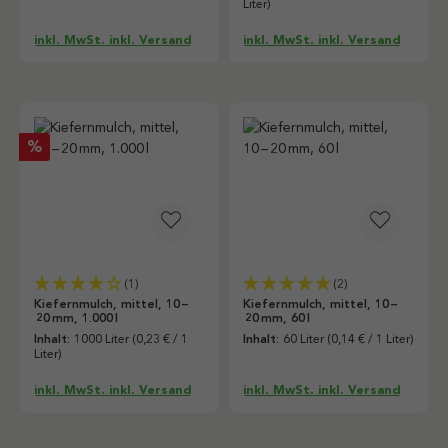
Liter)
inkl. MwSt. inkl. Versand
inkl. MwSt. inkl. Versand
Rabatt
%
(1)
(2)
Kiefernmulch, mittel, 10 –
Kiefernmulch, mittel, 10 –
20 mm, 1.000 l
20 mm, 60 l
Inhalt:
1000 Liter
(0,23 € / 1
Inhalt:
60 Liter
(0,14 € / 1 Liter)
Liter)
inkl. MwSt. inkl. Versand
inkl. MwSt. inkl. Versand