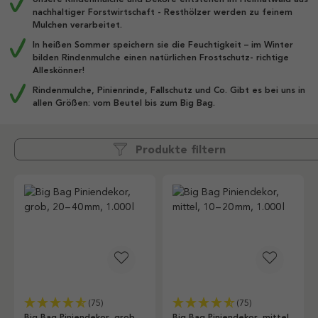
nachhaltiger Forstwirtschaft - Resthölzer werden zu feinem
Mulchen verarbeitet.
In heißen Sommer speichern sie die Feuchtigkeit – im Winter
bilden Rindenmulche einen natürlichen Frostschutz- richtige
Alleskönner!
Rindenmulche, Pinienrinde, Fallschutz und Co. Gibt es bei uns in
allen Größen: vom Beutel bis zum Big Bag.
Produkte filtern
(75)
(75)
Big Bag Piniendekor, grob,
Big Bag Piniendekor, mittel,