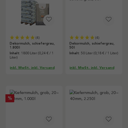
(4)
(4)
Dekormulch, schiefergrau,
Dekormulch, schiefergrau,
1.800 l
50 l
Inhalt:
1800 Liter
(0,24 € / 1
Inhalt:
50 Liter
(0,18 € / 1 Liter)
Liter)
inkl. MwSt. inkl. Versand
inkl. MwSt. inkl. Versand
Rabatt
%