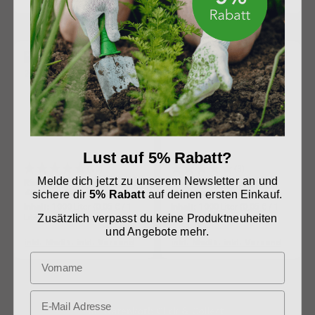
Lust auf 5% Rabatt?
(40)
(3)
Melde dich jetzt zu unserem Newsletter an und
Rindenmulch lose, grob, 20 –
Rindenmulch lose, mittel,
40 mm, 1.000 l
10 – 20 mm, 1.000 l
sichere dir
5% Rabatt
auf deinen ersten Einkauf.
Inhalt:
1000 Liter
(0,05 € / 1
Inhalt:
1000 Liter
(0,05 € / 1
Liter)
Liter)
Zusätzlich verpasst du keine Produktneuheiten
und Angebote mehr.
inkl. MwSt. inkl. Versand
inkl. MwSt. inkl. Versand