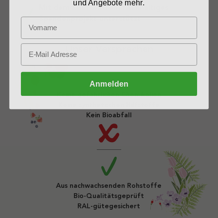
und Angebote mehr.
Mit dem Kauf wird ein nachhaltiges
Spendenprojekt unterstützt
Unser Versprechen
Anmelden
Keine gefährlichen Chemikalien
Keine synthetischen Hilfstoffe
Kein Bioabfall
Aus nachwachsenden Rohstoffe
Bio-Qualitätsgeprüft
RAL-gütegesichert