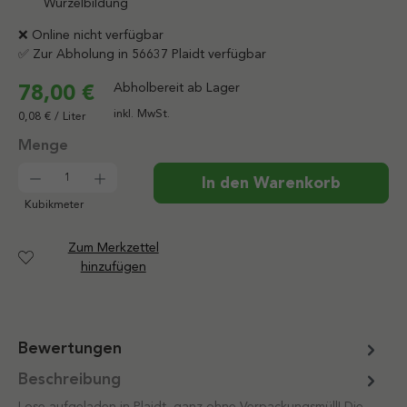
Wurzelbildung
❌ Online nicht verfügbar
✅ Zur Abholung in 56637 Plaidt verfügbar
78,00 €
Abholbereit ab Lager
inkl. MwSt.
0,08 € / Liter
Produkt Anzahl: Gib den gewünschten Wert ein od
In den Warenkorb
Kubikmeter
Zum Merkzettel
hinzufügen
Bewertungen
Beschreibung
Lose aufgeladen in Plaidt, ganz ohne Verpackungsmüll! Die