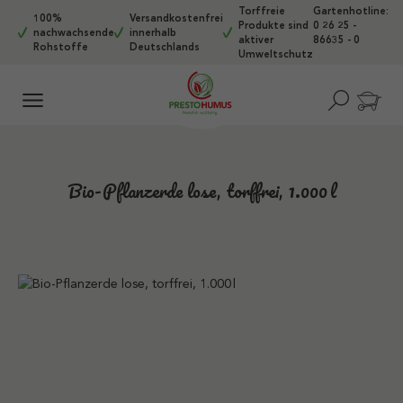
Torffreie
Gartenhotline:
Zum Hauptinhalt springen
100%
Versandkostenfrei
Produkte sind
0 26 25 -
nachwachsende
innerhalb
aktiver
86635 - 0
Rohstoffe
Deutschlands
Umweltschutz
Bio-Pflanzerde lose, torffrei, 1.000 l