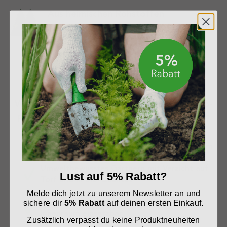
Aus heimischen Rohstoffen
Die Region mit Nadelbäumen, Hecken, Sträuchern und Pflanzen liefert
nachwachsende Rohstoffe. Wir nutzen die kurzen Wege in die Natur.
Warum Presto Humus Nur Abholung - Bio-
Pflanzerde, torffrei, lose gekippt kaufen?
Gute Pflanzenversorgung, sicheres Wachstum
Umweltbewusstes Gärtnern mit Verzicht auf
Lust auf 5% Rabatt?
Torf und in Bio-Qualität
Melde dich jetzt zu unserem Newsletter an und
Universell für Garten, Balkon und im
sichere dir
5% Rabatt
auf deinen ersten Einkauf.
Innenraum einsetzbar
Zusätzlich verpasst du keine Produktneuheiten