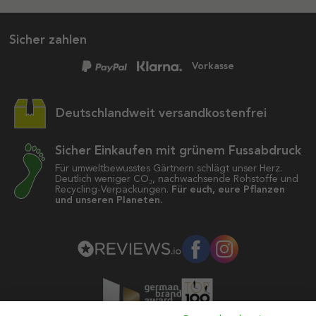
Sicher zahlen
Vorkasse
Deutschlandweit versandkostenfrei
Sicher Einkaufen mit grünem Fussabdruck
Für umweltbewusstes Gärtnern schlägt unser Herz.
Deutlich weniger CO₂, nachwachsende Rohstoffe und
Recycling-Verpackungen.
Für euch, eure Pflanzen
und unseren Planeten.