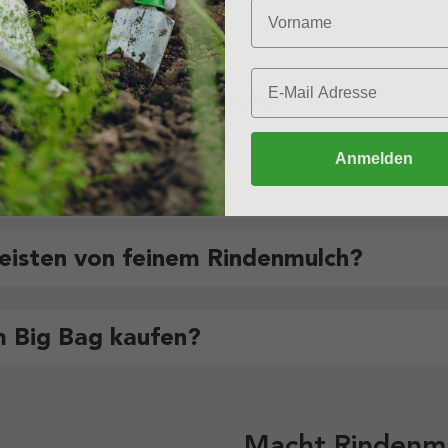
h im Garten?
che ich pro Quadratmeter?
Anmelden
ln?
eisten von feinem Rindenmulch?
m Big Bag kaufen?
Macht Rindenmu