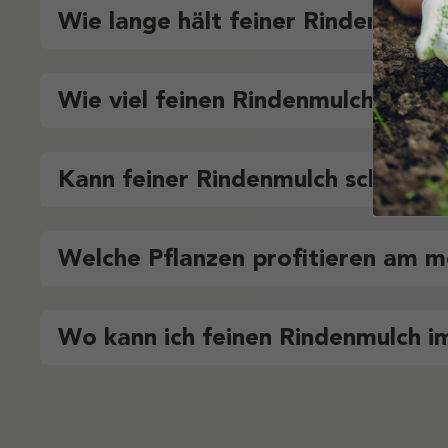
Wie lange hält feiner Rindenmulc
Wie viel feinen Rindenmulch brau
Kann feiner Rindenmulch schimme
Welche Pflanzen profitieren am m
Wo kann ich feinen Rindenmulch i