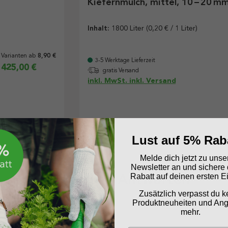
Kiefernmulch, mittel, 10 – 20 mm
Inhalt:
1800 Liter
(0,20 € / 1 Liter)
Varianten ab
8,90 €
3-5 Werktage Lieferzeit
425,00 €
gratis Versand
inkl. MwSt. inkl. Versand
Lust auf 5% Rab
Melde dich jetzt zu uns
Newsletter an und sichere 
Fragen und Antworten
Rabatt auf deinen ersten E
Zusätzlich verpasst du k
Produktneuheiten und An
mehr.