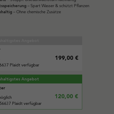
tsspeicherung
– Spart Wasser & schützt Pflanzen
hhaltig
– Ohne chemische Zusätze
haltigstes Angebot
r
199,00 €
h
6637 Plaidt verfügbar
haltigstes Angebot
ter
120,00 €
möglich
56637 Plaidt verfügbar