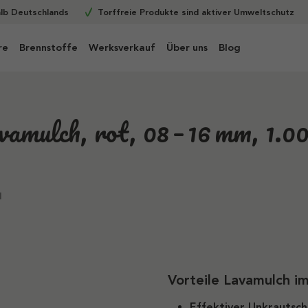
alb Deutschlands
Torffreie Produkte sind aktiver Umweltschutz
re
Brennstoffe
Werksverkauf
Über uns
Blog
vamulch, rot, 08 – 16 mm, 1.00
l
Vorteile Lavamulch i
Effektiver Unkrautsch