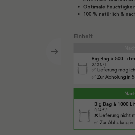
Optimale Feuchtigkei
100 % natürlich & nac
auswählen
Einheit
Nach
Big Bag à 500 Lite
0,40 € / l
✅ Lieferung möglic
✅ Zur Abholung in 5
Nach
Big Bag à 1000 Li
0,24 € / l
❌ Lieferung nicht 
✅ Zur Abholung in 