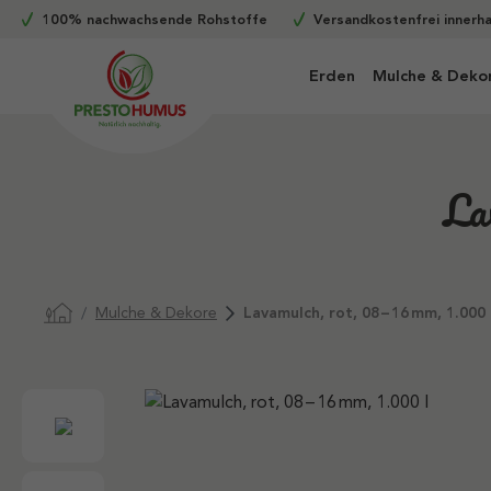
100% nachwachsende Rohstoffe
Versandkostenfrei innerh
m Hauptinhalt springen
Zur Suche springen
Zur Hauptnavigation springen
Erden
Mulche & Deko
La
Mulche & Dekore
Lavamulch, rot, 08 – 16 mm, 1.000 