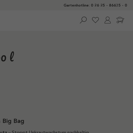
Gartenhotline: 0 26 25 - 86635 - 0
0 l
m Big Bag
utz
– Stoppt Unkrautwachstum nachhaltig