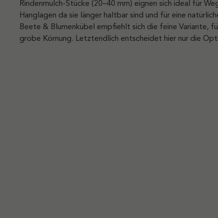
Rindenmulch-Stücke (20–40 mm) eignen sich ideal für We
Hanglagen da sie länger haltbar sind und für eine natürlich
Beete & Blumenkübel empfiehlt sich die feine Variante, 
grobe Körnung. Letztendlich entscheidet hier nur die Opti