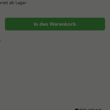
reit ab Lager
ib den gewünschten Wert ein oder benutz
In den Warenkorb
n