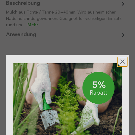
Beschreibung
Mulch aus Fichte / Tanne 20 – 40 mm. Wird aus heimischer
Nadelholzrinde gewonnen. Geeignet für vielseitigen Einsatz
rund um…
Mehr
Anwendung
Drei ökologische Gründe
Für die Umwelt
Torffreie Erden produzieren bis zu 82% weniger CO₂ als herkömmliche
Blumenerden. Dazu bleibt der natürliche Lebensraum für Tiere, Pflanzen
in Mooren erhalten.
Ökologisch verpackt
Recyclingkunststoffe bilden die Basis unserer Verpackungen. Dabei beträgt