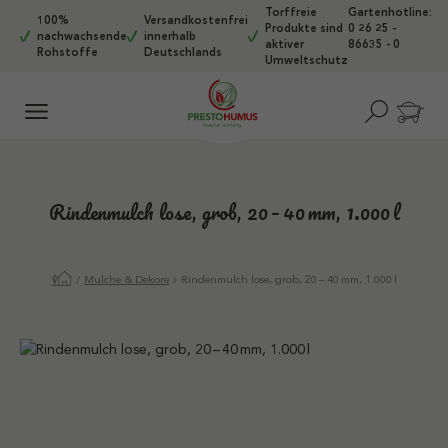
Torffreie
Gartenhotline:
Zum Hauptinhalt springen
100%
Versandkostenfrei
Produkte sind
0 26 25 -
nachwachsende
innerhalb
aktiver
86635 - 0
Rohstoffe
Deutschlands
Umweltschutz
Rindenmulch lose, grob, 20 – 40 mm, 1.000 l
Mulche & Dekore
Rindenmulch lose, grob, 20 – 40 mm, 1.000 l