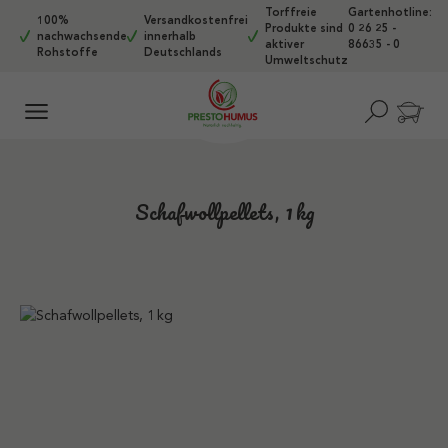
Torffreie
Gartenhotline:
Zum Hauptinhalt springen
100%
Versandkostenfrei
Produkte sind
0 26 25 -
nachwachsende
innerhalb
aktiver
86635 - 0
Rohstoffe
Deutschlands
Umweltschutz
Schafwollpellets, 1 kg