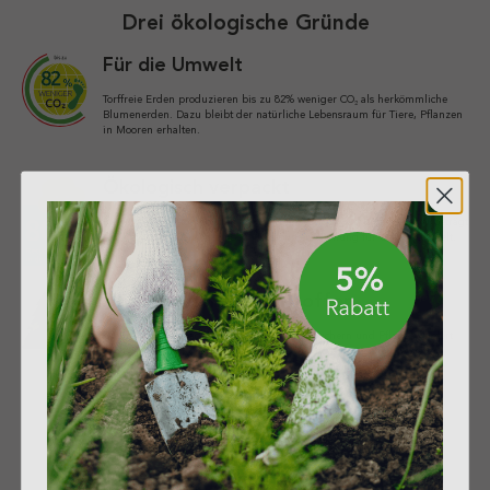
Drei ökologische Gründe
Für die Umwelt
Torffreie Erden produzieren bis zu 82% weniger CO₂ als herkömmliche
Blumenerden. Dazu bleibt der natürliche Lebensraum für Tiere, Pflanzen
in Mooren erhalten.
Ökologisch verpackt
Recyclingkunststoffe bilden die Basis unserer Verpackungen. Dabei beträgt
der Recyclat-Anteil bis zu 80%. Ressourcenschonung für unsere Umwelt.
Aus heimischen Rohstoffen
Die Region mit Nadelbäumen, Hecken, Sträuchern und Pflanzen liefert
nachwachsende Rohstoffe. Wir nutzen die kurzen Wege in die Natur.