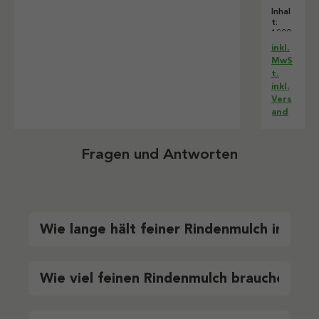
Hum
Inhal
us,
t:
1.200
1200
l
Liter
inkl.
(0,29
MwS
€ / 1
t.
Liter)
inkl.
Vers
and
Fragen und Antworten
Wie lange hält feiner Rindenmulch im Gar
Wie viel feinen Rindenmulch brauche ich