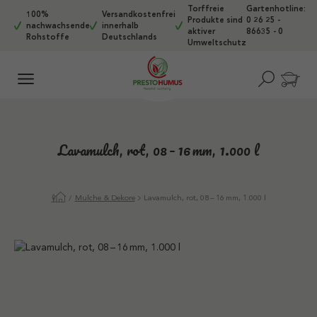
Torffreie
Gartenhotline:
Zum Hauptinhalt springen
100%
Versandkostenfrei
Produkte sind
0 26 25 -
nachwachsende
innerhalb
aktiver
86635 - 0
Rohstoffe
Deutschlands
Umweltschutz
Lavamulch, rot, 08 – 16 mm, 1.000 l
Mulche & Dekore
Lavamulch, rot, 08 – 16 mm, 1.000 l