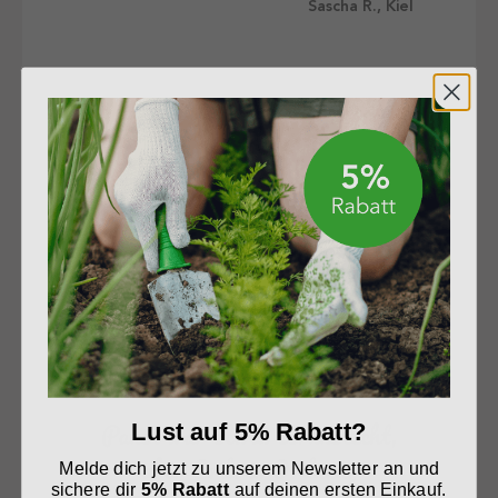
Sascha R., Kiel
Tip Top!
Sandra T., Koblenz
Paket war etwas zerknetscht,
Lust auf 5% Rabatt?
aber Erde in Ordnung
Melde dich jetzt zu unserem Newsletter an und
sichere dir
5% Rabatt
auf deinen ersten Einkauf.