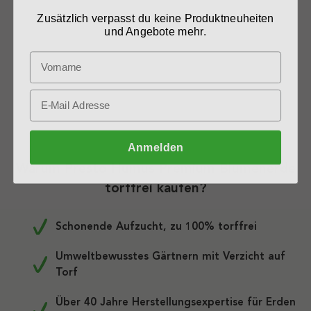
Zusätzlich verpasst du keine Produktneuheiten
Therese A., Siegburg
und Angebote mehr.
Anmelden
Warum Presto Humus Premium Blumenerde
torffrei kaufen?
Schonende Aufzucht, zu 100% torffrei
Umweltbewusstes Gärtnern mit Verzicht auf
Torf
Über 40 Jahre Herstellungsexpertise für Erden