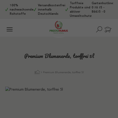
Torffreie
Gartenhotline:
Zum Hauptinhalt springen
100%
Versandkostenfrei
Produkte sind
0 26 25 -
nachwachsende
innerhalb
aktiver
86635 - 0
Rohstoffe
Deutschlands
Umweltschutz
Premium Blumenerde, torffrei 5l
Premium Blumenerde, torffrei 5l