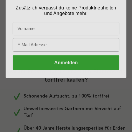
Zusätzlich verpasst du keine Produktneuheiten
Therese A., Siegburg
und Angebote mehr.
Anmelden
Warum Presto Humus Premium Blumenerde
torffrei kaufen?
Schonende Aufzucht, zu 100% torffrei
Umweltbewusstes Gärtnern mit Verzicht auf
Torf
Über 40 Jahre Herstellungsexpertise für Erden