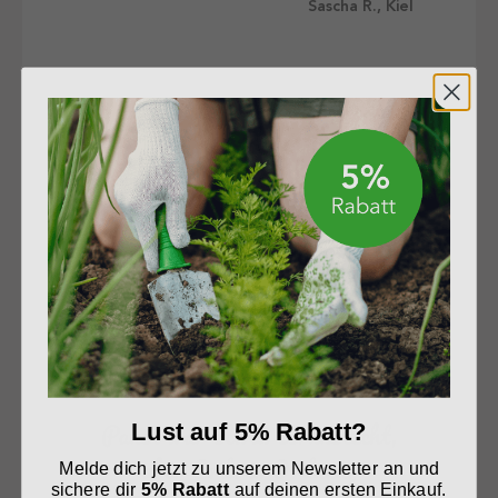
Sascha R., Kiel
Tip Top!
Sandra T., Koblenz
Paket war etwas zerknetscht,
Lust auf 5% Rabatt?
aber Erde in Ordnung
Melde dich jetzt zu unserem Newsletter an und
sichere dir
5% Rabatt
auf deinen ersten Einkauf.