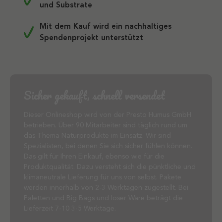
und Substrate
Mit dem Kauf wird ein nachhaltiges
Spendenprojekt unterstützt
Sicher gekauft, schnell versendet
Dieser Onlineshop wird von der Presto Humus GmbH
betrieben. Über 90 Mitarbeiter sind täglich rund um
das Thema Naturprodukte im Einsatz. Wir sind
Spezialisten, bei denen Sie sich sicher fühlen können.
Das gilt für Ihren Einkauf, ebenso wie für die
Produktqualität. Dazu versteht sich die pünktliche und
klimaneutrale Lieferung für uns von selbst. Pakete
werden innerhalb von 2-3 Werktagen zugestellt. Bei
Paletten und Big Bags und loser Ware beträgt die
Lieferzeit 7-10 3-5 Werktage.