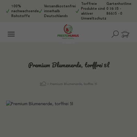
Torffreie
Gartenhotline:
Zum Hauptinhalt springen
100%
Versandkostenfrei
Produkte sind
0 26 25 -
nachwachsende
innerhalb
aktiver
86635 - 0
Rohstoffe
Deutschlands
Umweltschutz
Premium Blumenerde, torffrei 5l
Premium Blumenerde, torffrei 5l