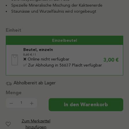
Spezielle Mineralische Mischung der Kakteenerde
Staunässe und Wurzelfäulnis wird vorgebeugt
auswählen
Einheit
Einzelbeutel
Beutel, einzeln
0,60 € / l
❌ Online nicht verfügbar
3,00 €
✅ Zur Abholung in 56637 Plaidt verfügbar
Abholbereit ab Lager
Produkt Anzahl: Gib den gewünschten Wert ein od
In den Warenkorb
Zum Merkzettel
hinzufügen