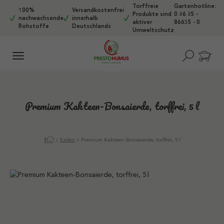
Torffreie
Gartenhotline:
Zum Hauptinhalt springen
100%
Versandkostenfrei
Produkte sind
0 26 25 -
nachwachsende
innerhalb
aktiver
86635 - 0
Rohstoffe
Deutschlands
Umweltschutz
Premium Kakteen-Bonsaierde, torffrei, 5 l
Erden
Premium Kakteen-Bonsaierde, torffrei, 5 l