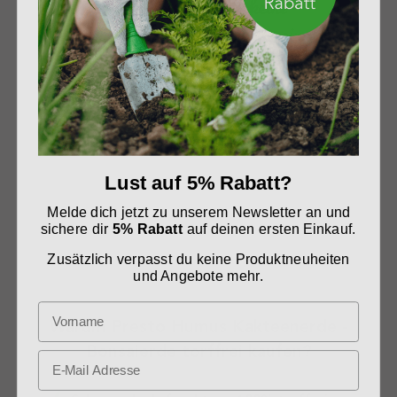
Habe bisher noch keine
vergleichbare Erde mit so einem
hohen mineralischen Anteil
gesehen - Top.
Jutta C., Bonn
Lust auf 5% Rabatt?
Melde dich jetzt zu unserem Newsletter an und
sichere dir
5% Rabatt
auf deinen ersten Einkauf.
Zusätzlich verpasst du keine Produktneuheiten
und Angebote mehr.
Warum Presto Humus Kakteenerde -
Bonsaierde torffrei kaufen?