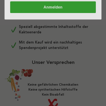
Schonende Aufzucht, zu 100% torffrei
Anmelden
Umweltbewusstes Gärtnern mit Verzicht auf
Torf
Speziell abgestimmte Inhaltsstoffe der
Kakteenerde
Mit dem Kauf wird ein nachhaltiges
Spendenprojekt unterstützt
Unser Versprechen
Keine gefährlichen Chemikalien
Keine synthetischen Hilfstoffe
Kein Bioabfall