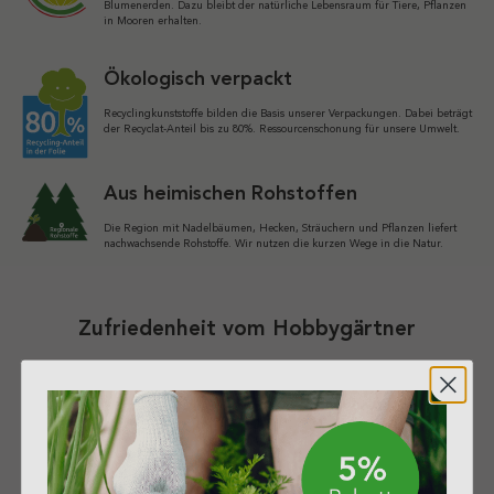
Blumenerden. Dazu bleibt der natürliche Lebensraum für Tiere, Pflanzen
in Mooren erhalten.
Ökologisch verpackt
Recyclingkunststoffe bilden die Basis unserer Verpackungen. Dabei beträgt
der Recyclat-Anteil bis zu 80%. Ressourcenschonung für unsere Umwelt.
Aus heimischen Rohstoffen
Die Region mit Nadelbäumen, Hecken, Sträuchern und Pflanzen liefert
nachwachsende Rohstoffe. Wir nutzen die kurzen Wege in die Natur.
Zufriedenheit vom Hobbygärtner