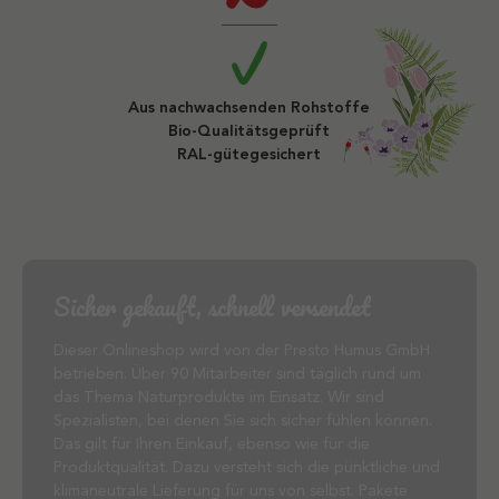
Aus nachwachsenden Rohstoffe
Bio-Qualitätsgeprüft
RAL-gütegesichert
Sicher gekauft, schnell versendet
Dieser Onlineshop wird von der Presto Humus GmbH
betrieben. Über 90 Mitarbeiter sind täglich rund um
das Thema Naturprodukte im Einsatz. Wir sind
Spezialisten, bei denen Sie sich sicher fühlen können.
Das gilt für Ihren Einkauf, ebenso wie für die
Produktqualität. Dazu versteht sich die pünktliche und
klimaneutrale Lieferung für uns von selbst. Pakete