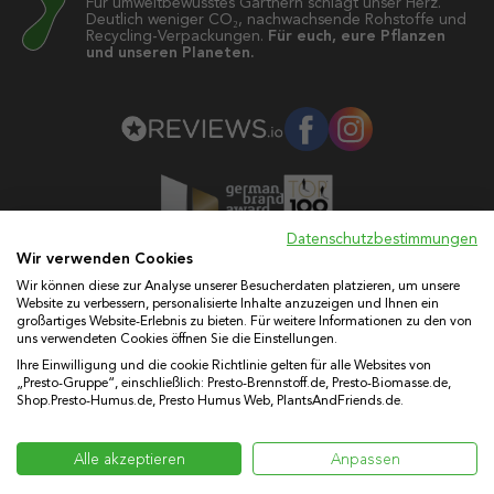
Für umweltbewusstes Gärtnern schlägt unser Herz.
Deutlich weniger CO₂, nachwachsende Rohstoffe und
Recycling-Verpackungen.
Für euch, eure Pflanzen
und unseren Planeten.
Datenschutzbestimmungen
Wir verwenden Cookies
Wir können diese zur Analyse unserer Besucherdaten platzieren, um unsere
Versand
Widerruf
Vertrag widerrufen
AGB
FAQ
Website zu verbessern, personalisierte Inhalte anzuzeigen und Ihnen ein
großartiges Website-Erlebnis zu bieten. Für weitere Informationen zu den von
Kontakt
Impressum
Datenschutz
uns verwendeten Cookies öffnen Sie die Einstellungen.
PRESTOs VIP Gartenclub
Ihre Einwilligung und die cookie Richtlinie gelten für alle Websites von
„Presto-Gruppe“, einschließlich: Presto-Brennstoff.de, Presto-Biomasse.de,
Shop.Presto-Humus.de, Presto Humus Web, PlantsAndFriends.de.
Presto Humus GmbH • Gewerbegebiet Sürzer Höfe • 56330
Kobern-Gondorf • Telefonsupport:
+49 (0) 26 25 - 86 63 5 - 0
•
Alle akzeptieren
Anpassen
fuerdichda@presto-gruppe.de