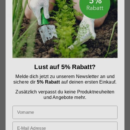
Aus heimischen Rohstoffen
Die Region mit Nadelbäumen, Hecken, Sträuchern und Pflanzen liefert
nachwachsende Rohstoffe. Wir nutzen die kurzen Wege in die Natur.
Warum Presto Humus kaufen?
Lust auf 5% Rabatt?
Melde dich jetzt zu unserem Newsletter an und
sichere dir
5% Rabatt
auf deinen ersten Einkauf.
Sicher gekauft, schnell versendet
Zusätzlich verpasst du keine Produktneuheiten
und Angebote mehr.
Dieser Onlineshop wird von der Presto Humus GmbH
betrieben. Über 90 Mitarbeiter sind täglich rund um
das Thema Naturprodukte im Einsatz. Wir sind
Spezialisten, bei denen Sie sich sicher fühlen können.