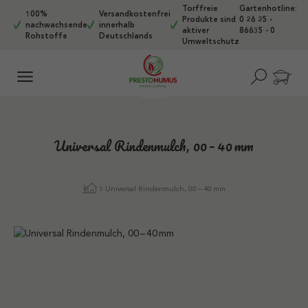
Torffreie
Gartenhotline:
Zum Hauptinhalt springen
100%
Versandkostenfrei
Produkte sind
0 26 25 -
nachwachsende
innerhalb
aktiver
86635 - 0
Rohstoffe
Deutschlands
Umweltschutz
Universal Rindenmulch, 00 – 40 mm
Universal Rindenmulch, 00 – 40 mm