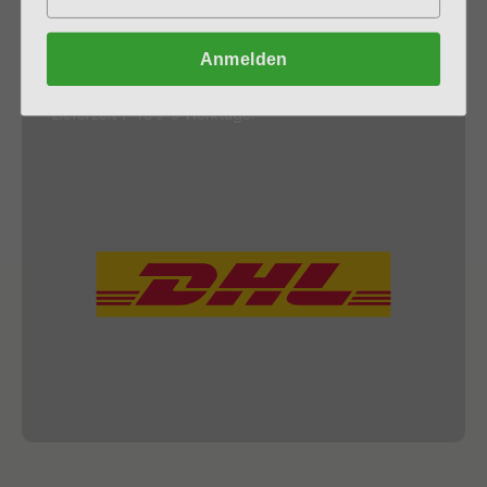
Das gilt für Ihren Einkauf, ebenso wie für die
Produktqualität. Dazu versteht sich die pünktliche und
klimaneutrale Lieferung für uns von selbst. Pakete
Anmelden
werden innerhalb von 2-3 Werktagen zugestellt. Bei
Paletten und Big Bags und loser Ware beträgt die
Lieferzeit 7-10 3-5 Werktage.