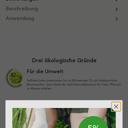
Beschreibung
Anwendung
Drei ökologische Gründe
Für die Umwelt
Torffreie Erden produzieren bis zu 82% weniger CO₂ als herkömmliche
Blumenerden. Dazu bleibt der natürliche Lebensraum für Tiere, Pflanzen
in Mooren erhalten.
Ökologisch verpackt
Recyclingkunststoffe bilden die Basis unserer Verpackungen. Dabei beträgt
der Recyclat-Anteil bis zu 80%. Ressourcenschonung für unsere Umwelt.